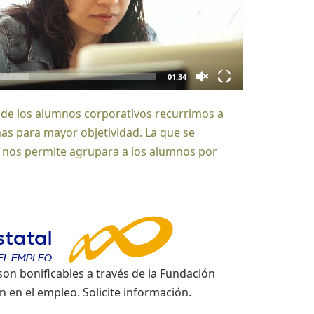
 con las funciones de cada profesional.
o —análisis inicial, adecuación del nivel y
gresión— convierte el inglés en una
01:34
o medible y orientada a resultados.
l de los alumnos corporativos recurrimos a
ollamos este proceso junto a la empresa
as para mayor objetividad. La que se
n tenga un impacto real en el desempeño
o nos permite agrupara a los alumnos por
on bonificables a través de la Fundación
n en el empleo. Solicite información.