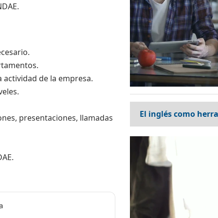
NDAE.
ecesario.
artamentos.
 actividad de la empresa.
eles.
El inglés como herr
ones, presentaciones, llamadas
En un entorno competi
Reproductor
inglés influye directa
de
DAE.
resultados. Sin emba
vídeo
actual de sus equipos
La mejora efectiva co
a
permita detectar nece