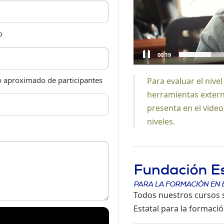
de formación alineado
Un proceso estructurad
o
seguimiento de la pro
00:19
herramienta de trabaj
aproximado de participantes
Para evaluar el nive
En IberEnglish desarr
herramientas extern
para que la formació
presenta en el vide
diario.
niveles.
Todos nuestros cursos s
Estatal para la formació