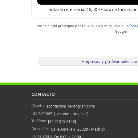
Tarifa de referencia: 46,50 €/hora de formación 
Este sitio está protegido por reCAPTCHA y se aplican la
Política
Google.
Empresas y profesionales co
CONTACTO
Clientes:
[contacto@iberenglish.com]
Recruitment:
[become-a-teacher]
Teléfono:
[34 91315 2143]
Dirección:
[Calle Amalia 9, 28020 - Madrid]
Por teléfono:
De 8:00 a 21:00