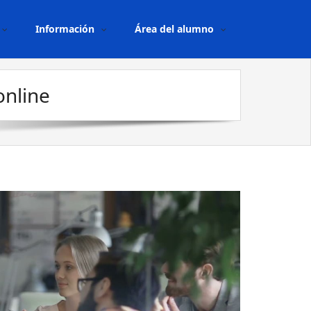
Información
Área del alumno
online