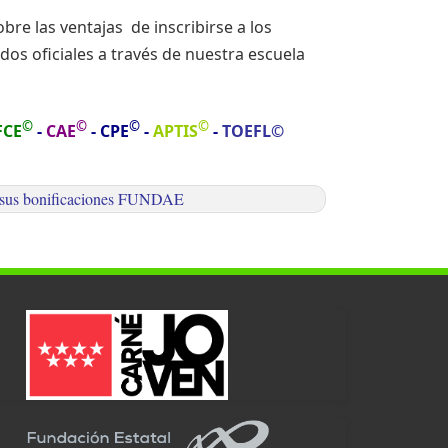
bre las ventajas
de inscribirse
a los
dos oficiales a través de nuestra escuela
©
©
©
©
FCE
-
CAE
-
CPE
-
APTIS
-
TOEFL
©
de sus bonificaciones FUNDAE