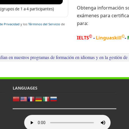
Obtenga información so
(grupos de 1 a 4 participantes)
exámenes para certifica
para:
 de Privacidad
y los
Términos del Servicio
de
©
©
IELTS
-
Linguaskill
-
nfían en nuestros programas de formación en idiomas y en la gestión 
LANGUAGES